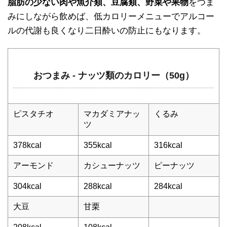
脂肪の少ない肉や魚介類、豆腐類、野菜や果物
をつま
みにしながら飲めば、低カロリーメニューでアルコー
ルの代謝も良くなり二日酔いの防止にもなります。
おつまみ - ナッツ類のカロリー（50g）
ピスタチオ
マカダミアナッ
くるみ
ツ
378kcal
355kcal
316kcal
アーモンド
カシューナッツ
ピーナッツ
304kcal
288kcal
284kcal
大豆
甘栗